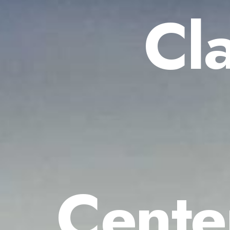
Cla
Cente