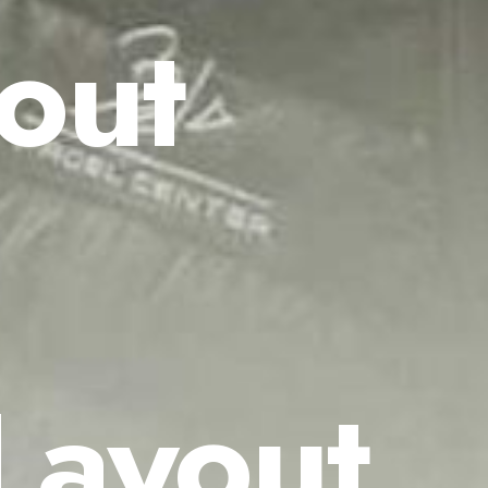
yout
Layout