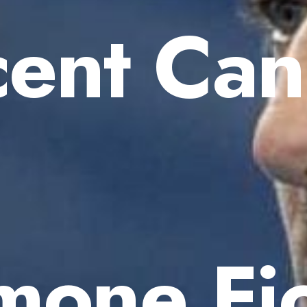
cent Can
mone Fi