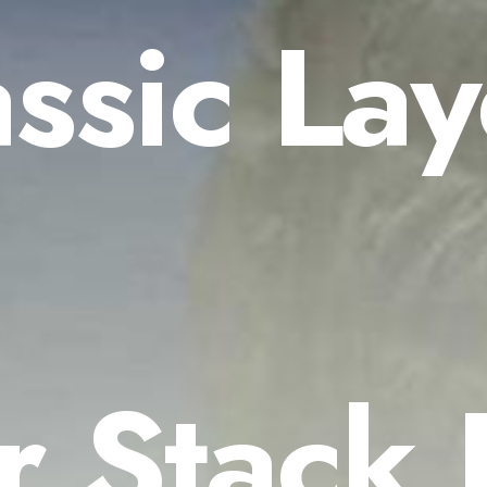
ssic La
r Stack 