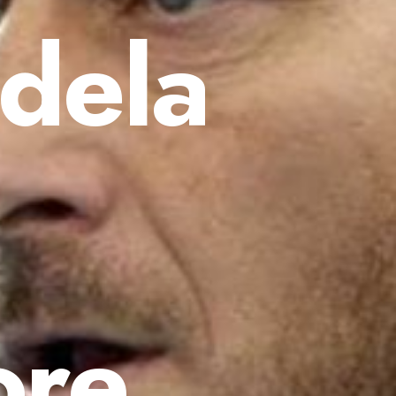
dela
ore