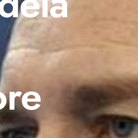
dela
ore