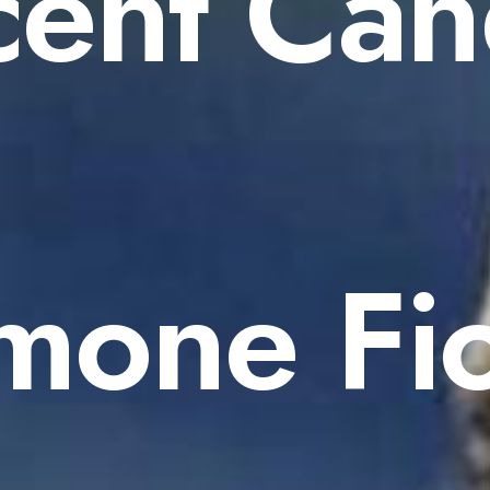
cent Can
mone Fi