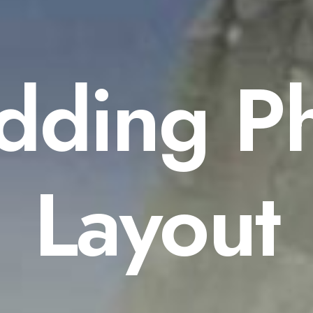
ding P
Layout