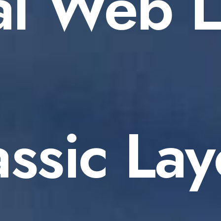
al Web 
assic Lay