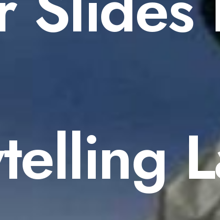
r Slides 
telling 